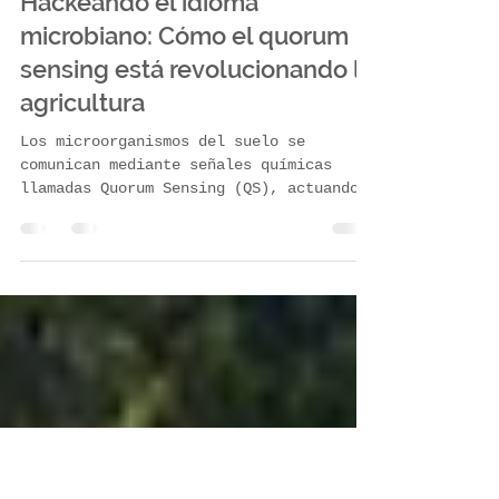
Teöh
8 jun
2 min de lectura
Hackeando el idioma
microbiano: Cómo el quorum
sensing está revolucionando la
agricultura
Los microorganismos del suelo se
comunican mediante señales químicas
llamadas Quorum Sensing (QS), actuando
como un superorganismo al lograr cierta
densidad. La agricultura moderna hackea
este sistema usando inductores
fisiológicos que imitan estas señales.
Esto activa microbios benéficos para
proteger y nutrir raíces, al tiempo que
silencia a los patógenos, logrando
cultivos fuertes y ecológicos.