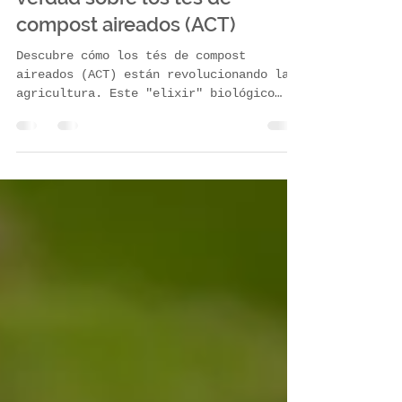
El despertar de la vida: La
verdad sobre los tés de
compost aireados (ACT)
Descubre cómo los tés de compost
aireados (ACT) están revolucionando la
agricultura. Este "elixir" biológico
reinocula microorganismos en el suelo,
protegiendo contra enfermedades,
mejorando la retención de agua y
reduciendo el uso de químicos. Explora
su origen, cómo funciona y por qué esta
solución sustentable tiene un potencial
enorme para transformar los cultivos de
México.