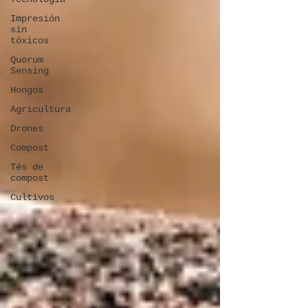
Impresión
sin
tóxicos
Quorum
Sensing
Hongos
Agricultura
Drones
Compost
Tés de
compost
Cultivos