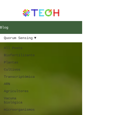
Blog
Quorum Sensing
All Posts
Biofertilizante
Plantas
Cultivos
Transcriptómica
ARN
Agricultores
Vacuna
biológica
microorganismos