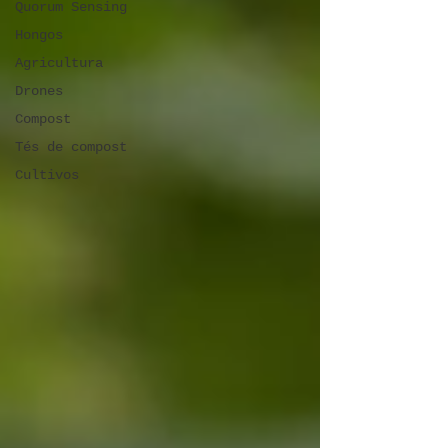
Quorum Sensing
Hongos
Agricultura
Drones
Compost
Tés de compost
Cultivos