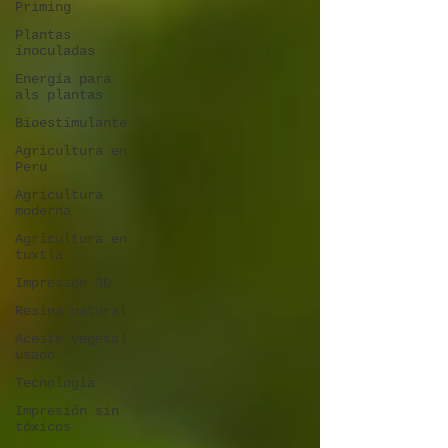
Priming
Plantas
inoculadas
Energía para
als plantas
Bioestimulante
Agricultura en
Peru
Agricultura
moderna
Agricultura en
tuxtla
Impresión 3D
Resina natural
Aceite vegetal
usado
Tecnología
Impresión sin
tóxicos