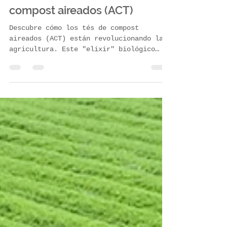
El despertar de la vida: La
verdad sobre los tés de
compost aireados (ACT)
Descubre cómo los tés de compost
aireados (ACT) están revolucionando la
agricultura. Este "elixir" biológico
reinocula microorganismos en el suelo,
protegiendo contra enfermedades,
mejorando la retención de agua y
reduciendo el uso de químicos. Explora
su origen, cómo funciona y por qué esta
solución sustentable tiene un potencial
enorme para transformar los cultivos de
México.