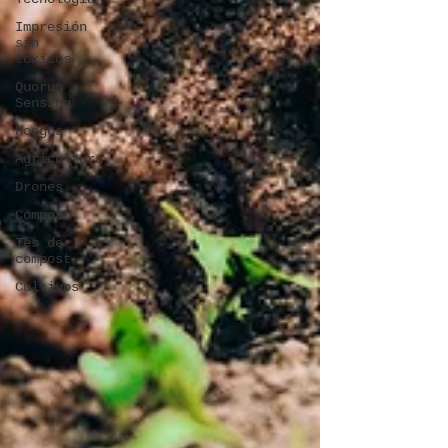
Impresión
sin
tóxicos
Quorum
Sensing
Hongos
Agricultura
Drones
Compost
Tés de
compost
Cultivos