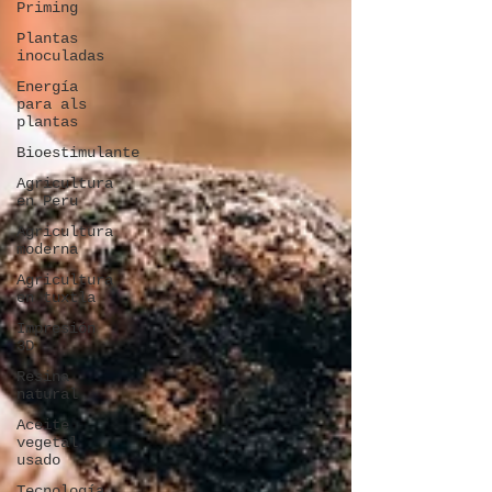
Priming
Plantas
inoculadas
Energía
para als
plantas
Bioestimulante
Agricultura
en Peru
Agricultura
moderna
Agricultura
en tuxtla
Impresión
3D
Resina
natural
Aceite
vegetal
usado
Tecnología