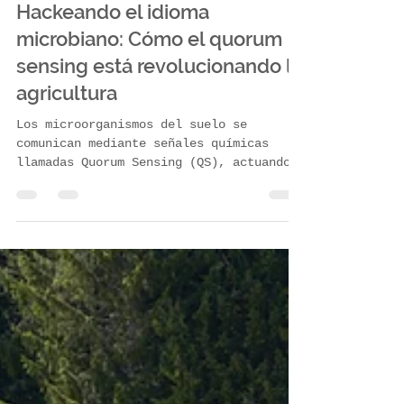
Teöh
8 jun
2 min de lectura
Hackeando el idioma
microbiano: Cómo el quorum
sensing está revolucionando la
agricultura
Los microorganismos del suelo se
comunican mediante señales químicas
llamadas Quorum Sensing (QS), actuando
como un superorganismo al lograr cierta
densidad. La agricultura moderna hackea
este sistema usando inductores
fisiológicos que imitan estas señales.