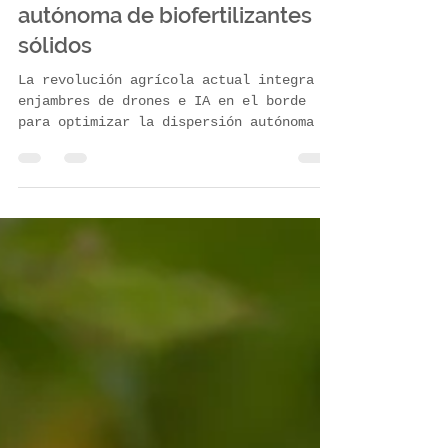
Teöh
14 jul
3 min de lectura
Revolución agrícola: Drones
enjambre, IA y la dispersión
autónoma de biofertilizantes
sólidos
La revolución agrícola actual integra
enjambres de drones e IA en el borde
para optimizar la dispersión autónoma de
biofertilizantes sólidos. Mediante
aprendizaje por refuerzo multiagente y
rutas híbridas, logran cero colisiones y
alta eficiencia energética. Al regular
altura y velocidad según la balística
del gránulo, aseguran una cobertura,
precisión y deposición óptimas en campo.