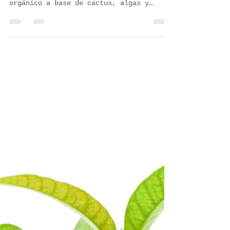
Teöh
9 abr
2 min de lectura
Innovación contra la sequía: El
poder de los biofertilizantes a
base de cactus y algas
Investigadores de Fertilizantes Muchik
en Perú han creado un bioestimulante
orgánico a base de cactus, algas y
residuos de caña de azúcar. Esta
innovación de economía circular mejora
la absorción de nutrientes y la
retención de agua, permitiendo que los
cultivos resistan sequías extremas.
Además de regenerar suelos, el proyecto