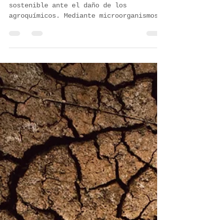
Teöh
11 may
3 min de lectura
El poder de los biofertilizantes
en la agricultura moderna
Los biofertilizantes son la solución
sostenible ante el daño de los
agroquímicos. Mediante microorganismos,
regeneran el suelo y potencian cultivos,
como prueban estudios en Ecuador y
México. Mientras los químicos erosionan,
la nutrición biológica restaura la
fertilidad y garantiza alimentos sanos.
Es la vía clave para proteger el campo y
asegurar cosechas fértiles en equilibrio
con la naturaleza.