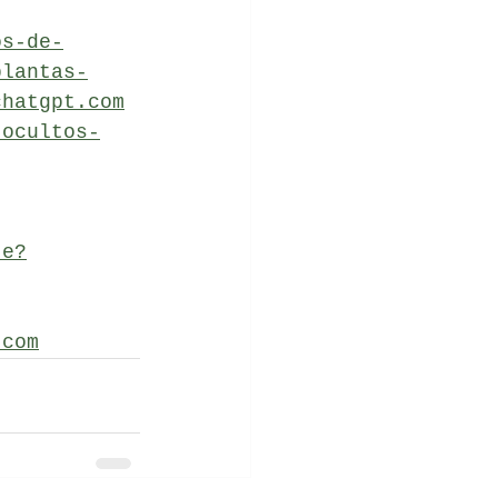
os-de-
plantas-
chatgpt.com
-ocultos-
te?
.com