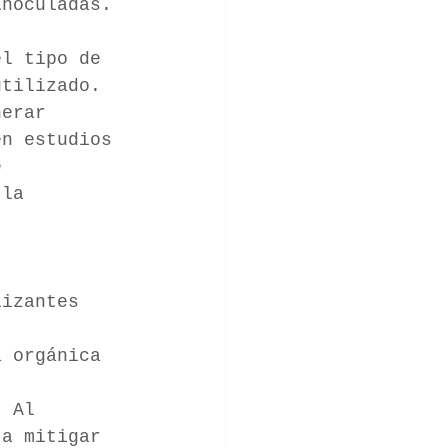
inoculadas.
el tipo de 
utilizado. 
nerar 
en estudios 
e 
 la 
lizantes 
a orgánica 
: Al 
 a mitigar 