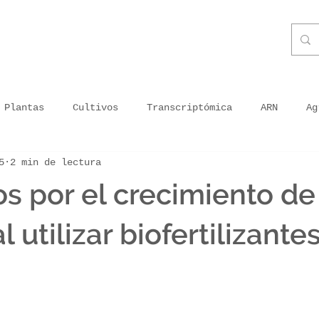
Plantas
Cultivos
Transcriptómica
ARN
Ag
5
2 min de lectura
ganismos
Priming
Plantas inoculadas
Energía 
os por el crecimiento de
ra en Peru
Agricultura moderna
Agricultura en tu
l utilizar biofertilizante
getal usado
Tecnología
Impresión sin tóxicos