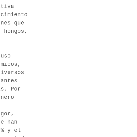
ativa 
ecimiento 
ones que 
y hongos, 
a 
 uso 
ímicos,
Diversos 
zantes 
as. Por 
énero 
igor, 
se han 
0% y el 