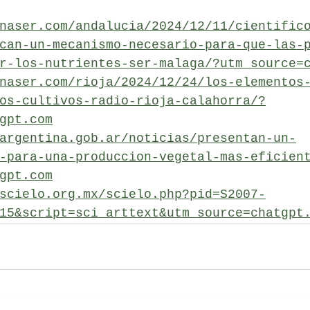
naser.com/andalucia/2024/12/11/cientific
can-un-mecanismo-necesario-para-que-las-
r-los-nutrientes-ser-malaga/?utm_source=
naser.com/rioja/2024/12/24/los-elementos
os-cultivos-radio-rioja-calahorra/?
gpt.com
argentina.gob.ar/noticias/presentan-un-
-para-una-produccion-vegetal-mas-eficien
gpt.com
scielo.org.mx/scielo.php?pid=S2007-
15&script=sci_arttext&utm_source=chatgpt