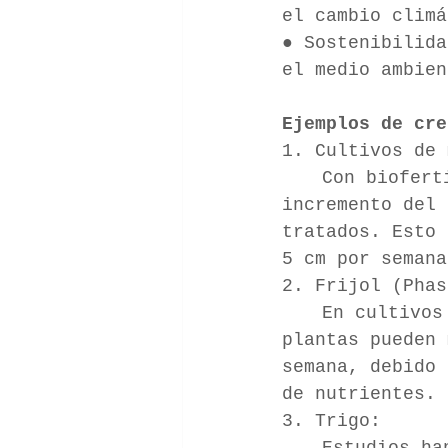
el cambio climá
● Sostenibilida
el medio ambien
Ejemplos de cre
1. Cultivos de 
	Con biofertilizantes como Azospirillum, se ha reportado un 
incremento del 
tratados. Esto 
5 cm por semana
2. Frijol (Phas
	En cultivos con aplicaciones foliares de biofertilizantes, las 
plantas pueden 
semana, debido 
de nutrientes.
3. Trigo: