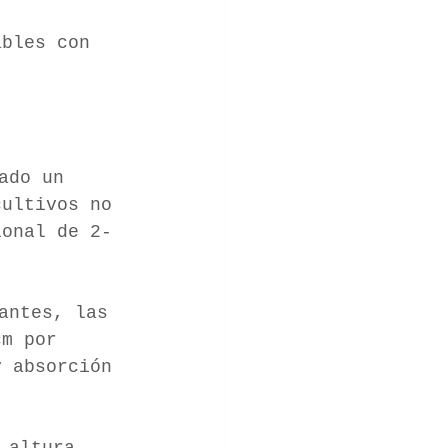
ables con 
cultivos no 
ional de 2-
cm por 
y absorción 