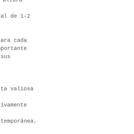
nal de 1-2 
para cada 
mportante 
 sus 
nta valiosa 
tivamente 
ntemporánea.