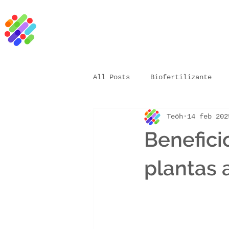
All Posts
Biofertilizante
Teöh
14 feb 202
Vacuna biológica
microor
Benefici
Bioestimulante
Agricultu
plantas a
Resina natural
Aceite ve