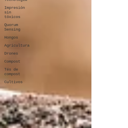
Impresión
sin
tóxicos
Quorum
Sensing
Hongos
Agricultura
Drones
Compost
Tés de
compost
Cultivos