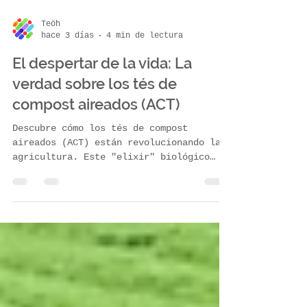
Teöh
hace 3 días
4 min de lectura
El despertar de la vida: La
verdad sobre los tés de
compost aireados (ACT)
Descubre cómo los tés de compost
aireados (ACT) están revolucionando la
agricultura. Este "elixir" biológico
reinocula microorganismos en el suelo,
protegiendo contra enfermedades,
mejorando la retención de agua y
reduciendo el uso de químicos. Explora
su origen, cómo funciona y por qué esta
solución sustentable tiene un potencial
enorme para transformar los cultivos de