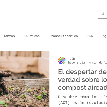
Plantas
Cultivos
Transcriptómica
ARN
Ag
ganismos
Priming
Plantas inoculadas
Energía 
Teöh
hace 1 día
4 min de l
El despertar de 
ra en Peru
Agricultura moderna
Agricultura en tu
verdad sobre lo
compost airead
getal usado
Tecnología
Impresión sin tóxicos
Descubre cómo los té
(ACT) están revoluci