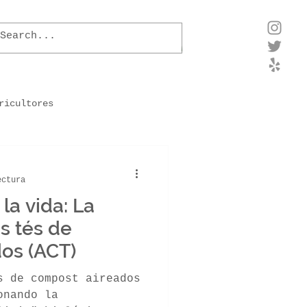
ricultores
para als plantas
ectura
la vida: La
xtla
Impresión 3D
s tés de
os (ACT)
Quorum Sensing
Hongos
s de compost aireados
onando la