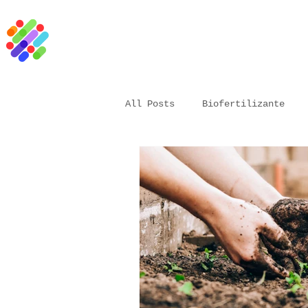
All Posts
Biofertilizante
Vacuna biológica
microor
Bioestimulante
Agricultu
Resina natural
Aceite ve