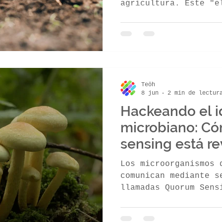
agricultura. Este "e
ompost
Tés de compost
Cultivos
reinocula microorgan
protegiendo contra e
mejorando la retenci
reduciendo el uso de
origen, cómo funcion
solución sustentable
Teöh
enorme para transfor
8 jun
2 min de lectur
México.
Hackeando el 
microbiano: C
sensing está r
agricultura
Los microorganismos 
comunican mediante s
llamadas Quorum Sens
como un superorganis
densidad. La agricul