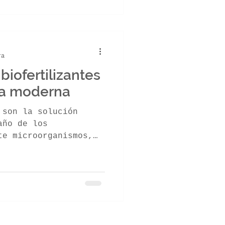
inductores
tan estas señales.
s benéficos para
íces, al tiempo que
enos, logrando
ra
cológicos.
biofertilizantes
ura moderna
 son la solución
año de los
te microorganismos,
 potencian cultivos,
s en Ecuador y
 químicos erosionan,
ca restaura la
za alimentos sanos.
 proteger el campo y
rtiles en equilibrio