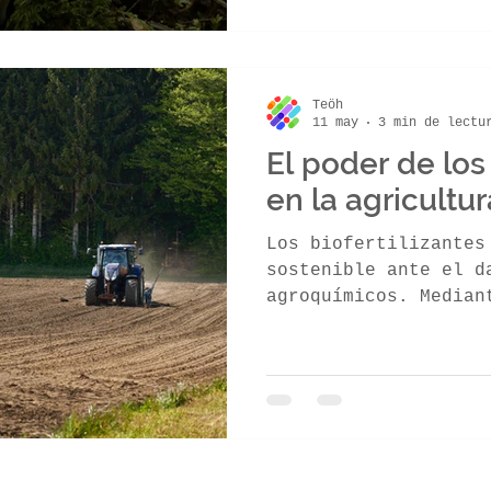
este sistema usando 
fisiológicos que imi
Esto activa microbio
proteger y nutrir ra
Teöh
silencia a los patóg
11 may
3 min de lectu
cultivos fuertes y e
El poder de los 
en la agricult
Los biofertilizantes
sostenible ante el d
agroquímicos. Median
regeneran el suelo y
como prueban estudio
México. Mientras los
la nutrición biológi
fertilidad y garanti
Es la vía clave para
asegurar cosechas fé