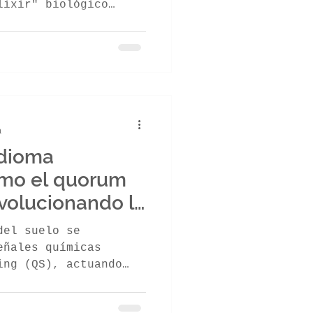
lixir" biológico
ismos en el suelo,
nfermedades,
ón de agua y
 químicos. Explora su
a y por qué esta
 tiene un potencial
mar los cultivos de
a
idioma
ómo el quorum
evolucionando la
del suelo se
eñales químicas
ing (QS), actuando
mo al lograr cierta
tura moderna hackea