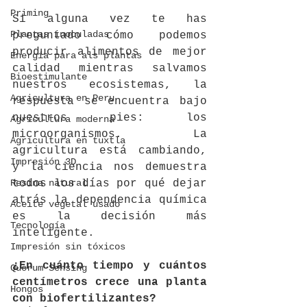
Priming
Si alguna vez te has 
Plantas inoculadas
preguntado cómo podemos 
producir alimentos de mejor 
Energía para als plantas
calidad mientras salvamos 
Bioestimulante
nuestros ecosistemas, la 
Agricultura en Peru
respuesta se encuentra bajo 
nuestros pies: los 
Agricultura moderna
microorganismos. La 
Agricultura en tuxtla
agricultura está cambiando, 
Impresión 3D
y la ciencia nos demuestra 
Resina natural
todos los días por qué dejar 
atrás la dependencia química 
Aceite vegetal usado
es la decisión más 
Tecnología
inteligente.
Impresión sin tóxicos
¿En cuánto tiempo y cuántos 
Quorum Sensing
centímetros crece una planta 
Hongos
con biofertilizantes?