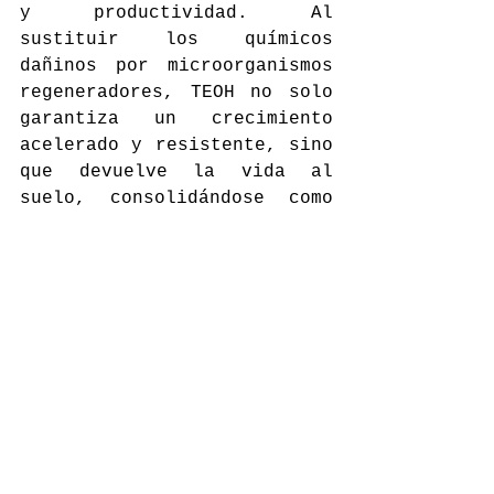
y productividad. Al 
sustituir los químicos 
dañinos por microorganismos 
regeneradores, TEOH no solo 
garantiza un crecimiento 
acelerado y resistente, sino 
que devuelve la vida al 
suelo, consolidándose como 
la herramienta indispensable 
para una agricultura 
rentable, sana y preparada 
para el futuro.
Referencias
https://cia.uagraria.edu.
ec/Archivos/VARGAS%20VELI
Z%20KEVIN%20FERNANDO.pdf
https://www.chiapasparale