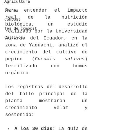
Agricultura
Para entender el impacto 
Drones
real de la nutrición 
Compost
biológica, un estudio 
Tés de compost
realizado por la Universidad 
Cultivos
Agraria del Ecuador, en la 
zona de Yaguachi, analizó el 
crecimiento del cultivo de 
pepino (
Cucumis sativus
) 
fertilizado con humus 
orgánico.
Los registros del desarrollo 
del tallo principal de la 
planta mostraron un 
crecimiento veloz y 
sostenido:
A los 30 días:
 La guía de 