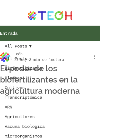
Entrada
All Posts
Teöh
All Posts
11 may
3 min de lectura
El poder de los
Biofertilizante
biofertilizantes en la
Plantas
Cultivos
agricultura moderna
Transcriptómica
ARN
Agricultores
Vacuna biológica
microorganismos