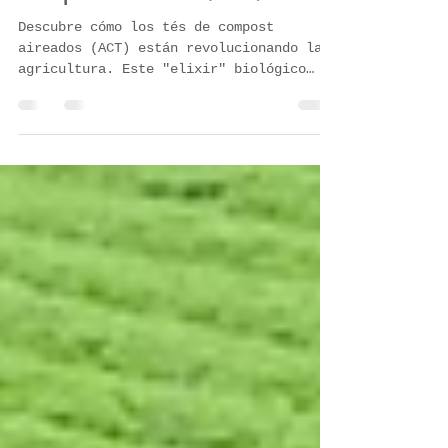
verdad sobre los tés de
compost aireados (ACT)
Descubre cómo los tés de compost
aireados (ACT) están revolucionando la
agricultura. Este "elixir" biológico
reinocula microorganismos en el suelo,
protegiendo contra enfermedades,
mejorando la retención de agua y
reduciendo el uso de químicos. Explora
su origen, cómo funciona y por qué esta
solución sustentable tiene un potencial
enorme para transformar los cultivos de
México.