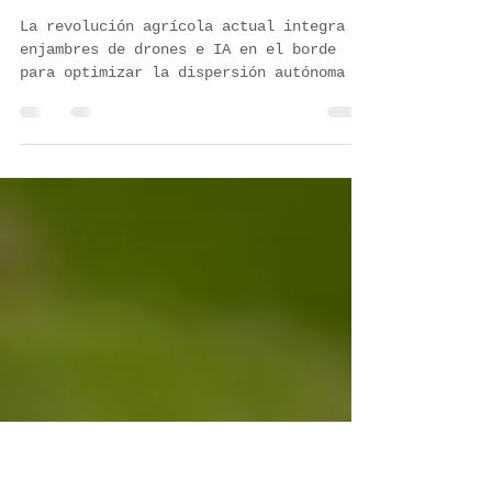
Revolución agrícola: Drones
enjambre, IA y la dispersión
autónoma de biofertilizantes
sólidos
La revolución agrícola actual integra
enjambres de drones e IA en el borde
para optimizar la dispersión autónoma de
biofertilizantes sólidos. Mediante
aprendizaje por refuerzo multiagente y
rutas híbridas, logran cero colisiones y
alta eficiencia energética. Al regular
altura y velocidad según la balística
del gránulo, aseguran una cobertura,
precisión y deposición óptimas en campo.