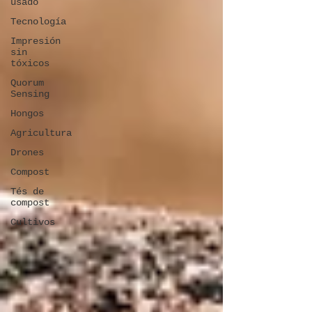
usado
Tecnología
Impresión
sin
tóxicos
Quorum
Sensing
Hongos
Agricultura
Drones
Compost
Tés de
compost
Cultivos