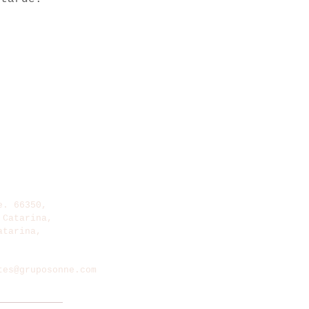
e. 66350,
 Catarina,
atarina,
tes@gruposonne.com
8300