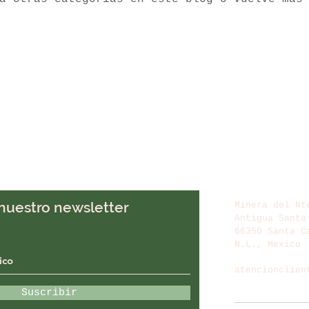
ompost
Tés de compost
Cultivos
 nuestro newsletter
Minera del Nt
Antigua Santa
66350 Santa C
N.L., Mexico
atencionclien
tel: 81 8388 
Suscribir