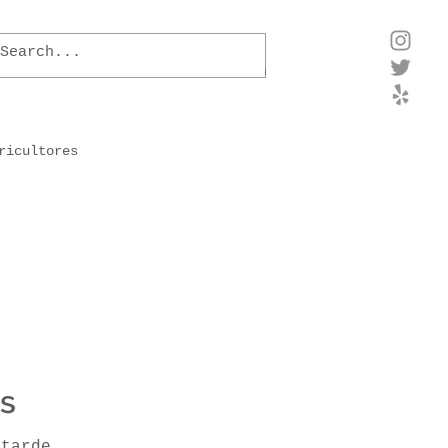
ricultores
para als plantas
xtla
Impresión 3D
s
Quorum Sensing
Hongos
 tarde.