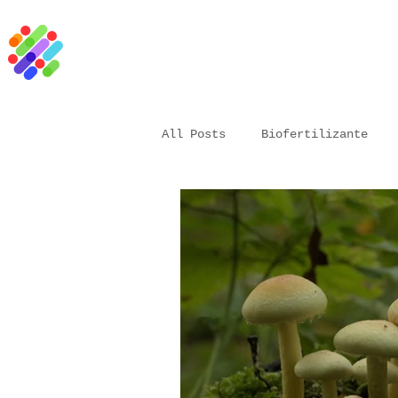
All Posts
Biofertilizante
Vacuna biológica
microor
Bioestimulante
Agricultu
Resina natural
Aceite ve