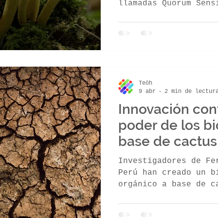
llamadas Quorum Sens
ompost
Tés de compost
Cultivos
como un superorganis
densidad. La agricul
este sistema usando 
fisiológicos que imi
Esto activa microbio
proteger y nutrir ra
Teöh
silencia a los patóg
9 abr
2 min de lectur
cultivos fuertes y e
Innovación cont
poder de los bio
base de cactus
Investigadores de Fe
Perú han creado un b
orgánico a base de c
residuos de caña de 
innovación de econom