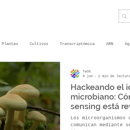
Plantas
Cultivos
Transcriptómica
ARN
Ag
ganismos
Priming
Plantas inoculadas
Energía 
Teöh
8 jun
2 min de lectur
Hackeando el 
ra en Peru
Agricultura moderna
Agricultura en tu
microbiano: C
sensing está r
agricultura
getal usado
Tecnología
Impresión sin tóxicos
Los microorganismos 
comunican mediante s