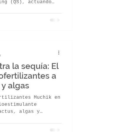
ing (QS), actuando
mo al lograr cierta
tura moderna hackea
inductores
tan estas señales.
s benéficos para
íces, al tiempo que
enos, logrando
a
cológicos.
ra la sequía: El
fertilizantes a
 y algas
rtilizantes Muchik en
ioestimulante
actus, algas y
azúcar. Esta
ía circular mejora la