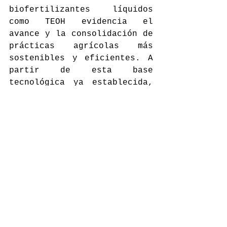
biofertilizantes líquidos 
como TEOH
evidencia el 
avance y la consolidación de 
prácticas agrícolas más 
sostenibles y eficientes. A 
partir de esta base 
tecnológica ya establecida, 
la innovación continúa 
evolucionando hacia nuevas 
alternativas, como los 
parches de microagujas, que 
buscan complementar y 
potenciar la nutrición 
vegetal. Este progreso 
refleja una tendencia clara: 
la mejora continua de los 
sistemas de fertilización 
para optimizar el desarrollo 