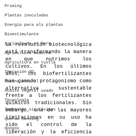
Priming
Plantas inoculadas
Energía para als plantas
Bioestimulante
Agricultura en Peru
La revolución biotecnológica 
está transformando la manera 
Agricultura moderna
en que nutrimos los 
Agricultura en tuxtla
cultivos. En los últimos 
Impresión 3D
años, los biofertilizantes 
han ganado protagonismo como 
Resina natural
alternativa sustentable 
Aceite vegetal usado
frente a los fertilizantes 
Tecnología
químicos tradicionales. Sin 
Impresión sin tóxicos
embargo, una de las mayores 
limitaciones en su uso ha 
Quorum Sensing
sido el control de la 
Hongos
liberación y la eficiencia 