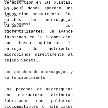
Agricultura
de absorción en las plantas. 
Es aquí donde aparece una 
Drones
innovación prometedora: los 
Compost
parches de microagujas 
Tés de compost
cargados con 
Cultivos
biofertilizantes, un avance 
inspirado en la biomedicina 
que busca optimizar la 
entrega de nutrientes 
microbianos directamente al 
tejido vegetal.
Los parches de microagujas y 
su funcionamiento
Los parches de microagujas 
son estructuras diminutas 
fabricadas con polímeros 
biocompatibles o materiales 