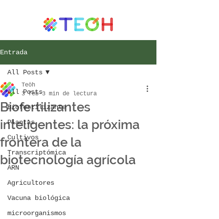
Entrada
All Posts
Teöh
All Posts
3 feb
3 min de lectura
Biofertilizantes
Biofertilizante
inteligentes: la próxima
Plantas
Cultivos
frontera de la
Transcriptómica
biotecnología agrícola
ARN
Agricultores
Vacuna biológica
microorganismos