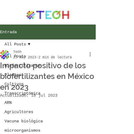
Entrada
All Posts
Teöh
All Posts
23 may 2023
2 min de lectura
Impacto positivo de los
Biofertilizante
biofertilizantes en México
Plantas
Cultivos
en 2023
Transcriptómica
Actualizado:
18 jul 2023
ARN
Agricultores
Vacuna biológica
microorganismos