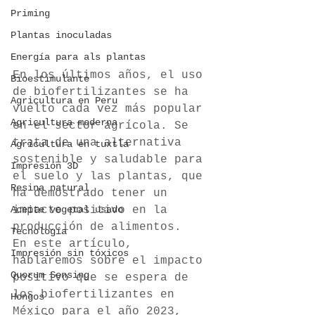
Priming
Plantas inoculadas
Energía para als plantas
En los últimos años, el uso 
Bioestimulante
de biofertilizantes se ha 
Agricultura en Peru
vuelto cada vez más popular 
Agricultura moderna
en el sector agrícola. Se 
trata de una alternativa 
Agricultura en tuxtla
sostenible y saludable para 
Impresión 3D
el suelo y las plantas, que 
Resina natural
ha demostrado tener un 
Aceite vegetal usado
impacto positivo en la 
producción de alimentos. 
Tecnología
En este artículo, 
Impresión sin tóxicos
hablaremos sobre el impacto 
Quorum Sensing
positivo que se espera de 
los biofertilizantes en 
Hongos
México para el año 2023, 