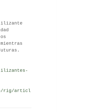
tilizante 
idad 
tos 
 mientras 
futuras.
tilizantes-
p/rig/articl