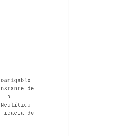
coamigable 
onstante de 
. La 
Neolítico, 
eficacia de 