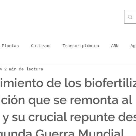
Plantas
Cultivos
Transcriptómica
ARN
Ag
4
2 min de lectura
ganismos
Priming
Plantas inoculadas
Energía 
imiento de los biofertili
ra en Peru
Agricultura moderna
Agricultura en tu
ición que se remonta al
o y su crucial repunte d
getal usado
Tecnología
Impresión sin tóxicos
gunda Guerra Mundial