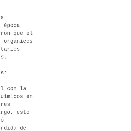
 
os 
 época 
eron que el 
 orgánicos 
ntarios 
es.
as:
al con la 
uímicos en 
ores 
argo, este 
ó 
́rdida de 