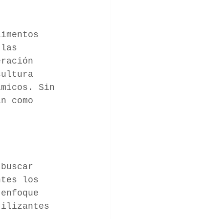
limentos 
 las 
ración 
cultura 
́micos. Sin 
an como 
 buscar 
ntes los 
 enfoque 
tilizantes 