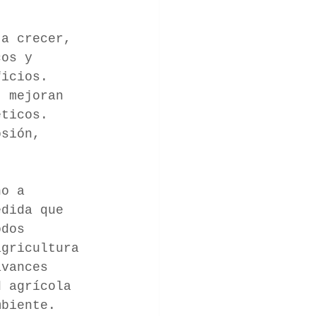
 a crecer, 
cos y 
ficios. 
, mejoran 
́ticos. 
sión, 
no a 
edida que 
odos 
agricultura 
avances 
 agrícola 
mbiente.