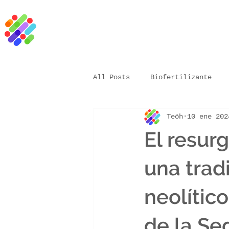
All Posts
Biofertilizante
Teöh
10 ene 202
Vacuna biológica
microor
El resurg
Bioestimulante
Agricultu
una trad
neolític
Resina natural
Aceite ve
de la Se