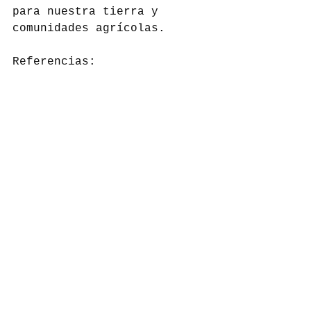
para nuestra tierra y 
comunidades agrícolas.
Referencias:
https://www.redalyc.org/j
ournal/944/94461547008/ht
ml/
http://www.ceaza.cl/2015/
08/03/el-uso-de-
biof
ertilizantes-podria-
reducir-cost
os-de-produccion-en-el-
cultivo-de-hortalizas/
http://www.2000agro.com.m
x/biotecnologia/biofertil
izantes-elevan-producci
on-suelos-aridos-
salinidad/