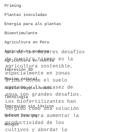
Priming
Plantas inoculadas
Energía para als plantas
Bioestimulante
Agricultura en Peru
Agricultura moderna
Uno de los mayores desafíos 
de nuestro tiempo es la 
Agricultura en tuxtla
agricultura sostenible, 
Impresión 3D
especialmente en zonas 
Resina natural
áridas donde el suelo 
agotado y la escasez de 
Aceite vegetal usado
agua son grandes desafíos. 
Tecnología
Los biofertilizantes han 
Impresión sin tóxicos
surgido como una solución 
Quorum Sensing
efectiva para aumentar la 
productividad de los 
Hongos
cultivos y abordar la 