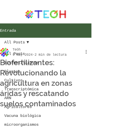
Entrada
All Posts
Teöh
All Posts
9 may 2024
2 min de lectura
Biofertilizantes:
Biofertilizante
Revolucionando la
Plantas
Cultivos
agricultura en zonas
Transcriptómica
áridas y rescatando
ARN
suelos contaminados
Agricultores
Vacuna biológica
microorganismos