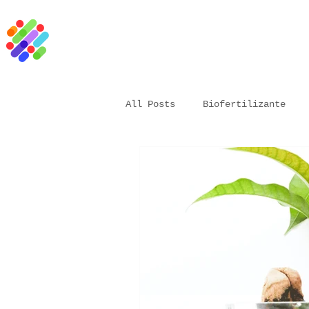
All Posts
Biofertilizante
Vacuna biológica
microor
Bioestimulante
Agricultu
Resina natural
Aceite ve