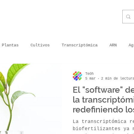
Plantas
Cultivos
Transcriptómica
ARN
Ag
ganismos
Priming
Plantas inoculadas
Energía 
Teöh
5 mar
2 min de lectur
El "software" d
ra en Peru
Agricultura moderna
Agricultura en tu
la transcriptóm
redefiniendo lo
biofertilizantes
getal usado
Tecnología
Impresión sin tóxicos
La transcriptómica r
biofertilizantes ya 