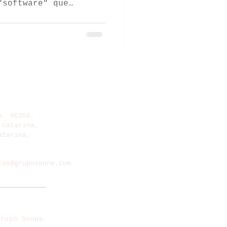
"software" que
ca del cultivo.
riming,
 Bacillus activan
 antes de que llegue
plantas mantienen su
n 40% mejor bajo
formando la nutrición
e. 66350,
 Catarina,
atarina,
tes@gruposonne.com
8300
Grupo Sonne.