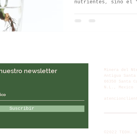
nutrientes, sino el 
ompost
Tés de compost
Cultivos
reprograma la genéti
Mediante el efecto p
microorganismos como
genes de resiliencia
el estrés. Así, las 
fotosíntesis hasta u
calor extremo, trans
en bioprotección.
 nuestro newsletter
Minera del Nt
Antigua Santa
66350 Santa C
N.L., Mexico
atencionclien
tel: 81 8388 
Suscribir
©2022 TEOH. 