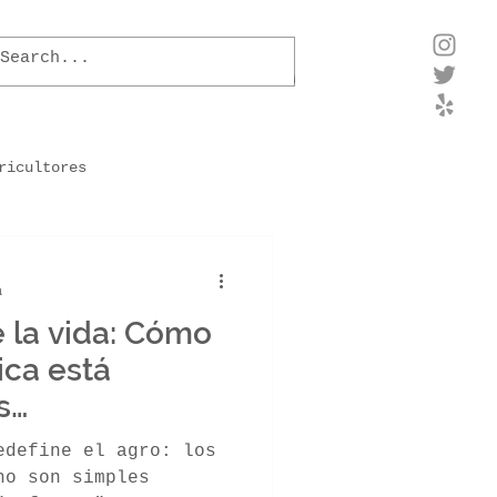
ricultores
para als plantas
a
e la vida: Cómo
xtla
Impresión 3D
ica está
s
Quorum Sensing
Hongos
edefine el agro: los
no son simples