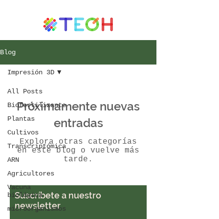
Blog
Impresión 3D
All Posts
Próximamente nuevas
Biofertilizante
Plantas
entradas
Cultivos
Explora otras categorías
Transcriptómica
en este blog o vuelve más
tarde.
ARN
Agricultores
Vacuna
Suscríbete a nuestro
biológica
newsletter
microorganismos